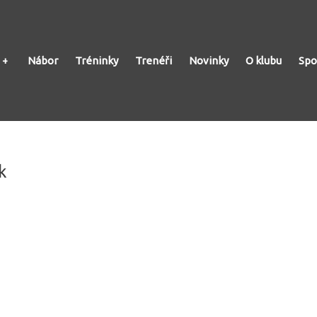
Nábor
Tréninky
Trenéři
Novinky
O klubu
Spo
k