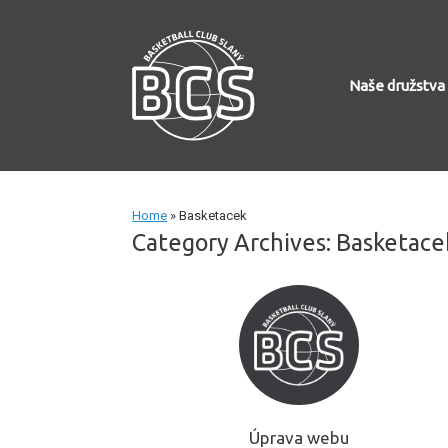
Skip
to
content
Naše družstva
Home
»
Basketacek
Category Archives:
Basketace
Úprava webu