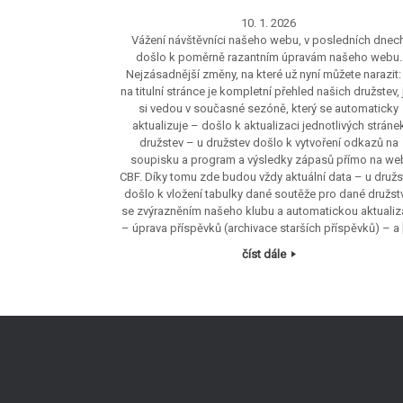
10. 1. 2026
Vážení návštěvníci našeho webu, v posledních dnec
došlo k poměrně razantním úpravám našeho webu.
Nejzásadnější změny, na které už nyní můžete narazit:
na titulní stránce je kompletní přehled našich družstev, 
si vedou v současné sezóně, který se automaticky
aktualizuje – došlo k aktualizaci jednotlivých stráne
družstev – u družstev došlo k vytvoření odkazů na
soupisku a program a výsledky zápasů přímo na we
CBF. Díky tomu zde budou vždy aktuální data – u družs
došlo k vložení tabulky dané soutěže pro dané družst
se zvýrazněním našeho klubu a automatickou aktualiz
– úprava příspěvků (archivace starších příspěvků) – a 
číst dále