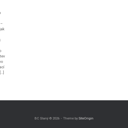
h
 –
jak
k
b
tev
vo
ací
[…]
BC Slaný © 2026
Theme by
SiteOrigin