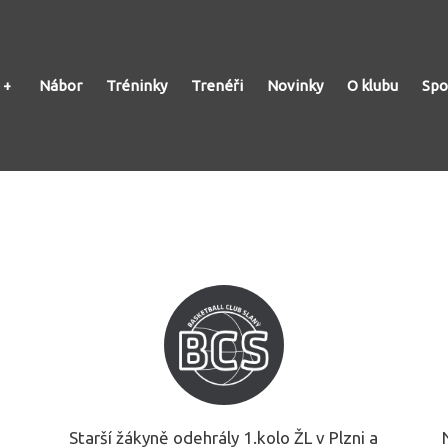
Nábor
Tréninky
Trenéři
Novinky
O klubu
Spo
Starší žákyně odehrály 1.kolo ŽL v Plzni a