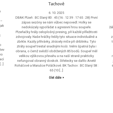
Tachově
h
6. 10. 2025
DBAK Plzeň : BC Slaný 83 : 45 (16 : 12 39 : 17 65 : 28) První
 –
zápas sezóny se nám vůbec nepovedl. Holky se
jak
nedokázaly vypořádat s agresivní hrou soupeře.
žá
Plzeňačky hrály celoplošný presing, při každé příležitosti
k
zdvojovaly. Naše hráčky řešily tyto situace individuálně a
z
zbrkle. Kazily přihrávky, ztrácely míče při driblinku. Tyto
b
ztráty soupeř trestal snadnými koši. Velmi špatná byla i
tev
obrana, o čemž svědčí obdržených 85 bodů. Soupeř měl
vo
velikou výškovou převahu a na naší straně prakticky
ací
nefungoval obranný doskok. Střelecky se dařilo Anetě
[…]
Roháčové a Marušce Poláčkové. BK Tachov : BC Slaný 58 :
65 (10 […]
číst dále