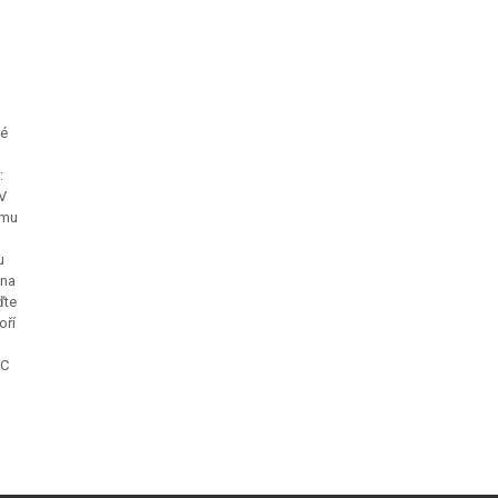
vé
:
V
imu
m
u
 na
ďte
oří
BC