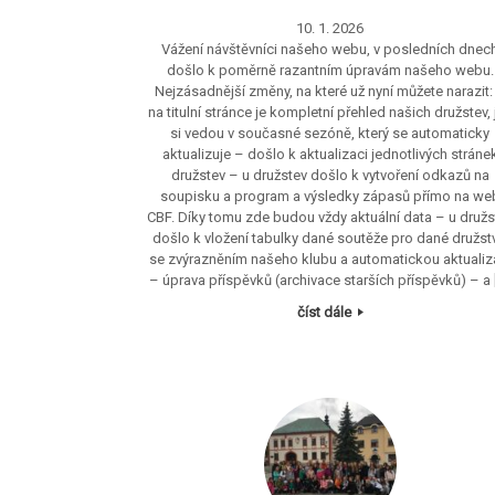
10. 1. 2026
Vážení návštěvníci našeho webu, v posledních dnec
došlo k poměrně razantním úpravám našeho webu.
Nejzásadnější změny, na které už nyní můžete narazit:
na titulní stránce je kompletní přehled našich družstev, 
si vedou v současné sezóně, který se automaticky
aktualizuje – došlo k aktualizaci jednotlivých stráne
družstev – u družstev došlo k vytvoření odkazů na
soupisku a program a výsledky zápasů přímo na we
CBF. Díky tomu zde budou vždy aktuální data – u družs
došlo k vložení tabulky dané soutěže pro dané družst
se zvýrazněním našeho klubu a automatickou aktualiz
– úprava příspěvků (archivace starších příspěvků) – a 
číst dále