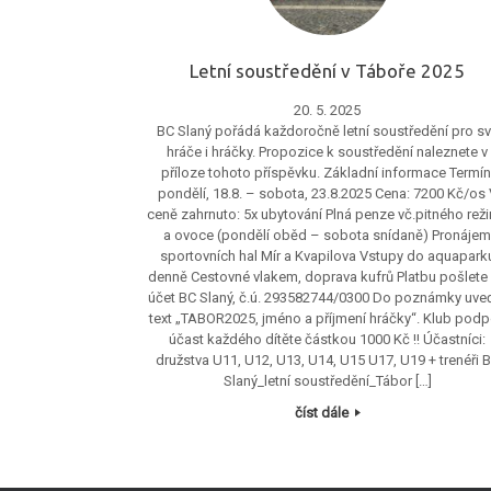
Letní soustředění v Táboře 2025
20. 5. 2025
BC Slaný pořádá každoročně letní soustředění pro s
hráče i hráčky. Propozice k soustředění naleznete v
příloze tohoto příspěvku. Základní informace Termín
pondělí, 18.8. – sobota, 23.8.2025 Cena: 7200 Kč/os 
ceně zahrnuto: 5x ubytování Plná penze vč.pitného rež
a ovoce (pondělí oběd – sobota snídaně) Pronáje
sportovních hal Mír a Kvapilova Vstupy do aquapark
denně Cestovné vlakem, doprava kufrů Platbu pošlete
účet BC Slaný, č.ú. 293582744/0300 Do poznámky uve
text „TABOR2025, jméno a příjmení hráčky“. Klub podp
účast každého dítěte částkou 1000 Kč !! Účastníci:
družstva U11, U12, U13, U14, U15 U17, U19 + trenéři 
Slaný_letní soustředění_Tábor […]
číst dále