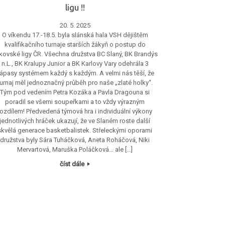
ligu !!
20. 5. 2025
O víkendu 17.-18.5. byla slánská hala VSH dějištěm
kvalifikačního turnaje starších žákyň o postup do
kovské ligy ČR. Všechna družstva BC Slaný, BK Brandýs
n.L., BK Kralupy Junior a BK Karlovy Vary odehrála 3
ápasy systémem každý s každým. A velmi nás těší, že
turnaj měl jednoznačný průběh pro naše „zlaté holky“.
Tým pod vedením Petra Kozáka a Pavla Dragouna si
poradil se všemi soupeřkami a to vždy výrazným
rozdílem! Předvedená týmová hra i individuální výkony
jednotlivých hráček ukazují, že ve Slaném roste další
skvělá generace basketbalistek. Střeleckými oporami
družstva byly Sára Tuháčková, Aneta Roháčová, Niki
Mervartová, Maruška Poláčková… ale […]
číst dále