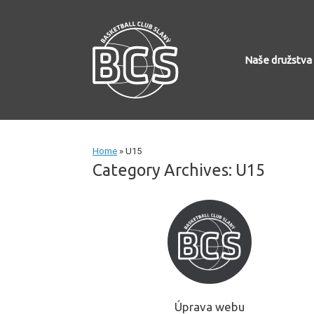
Skip
to
content
Naše družstva
Home
»
U15
Category Archives:
U15
Úprava webu