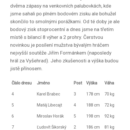
dvěma zápasy na venkovních palubovkách, kde
jsme sahali po plném bodovém zisku ale bohužel
skončilo to smolnými porážkami. Od té doby je ale
bodový zisk stoprocentní a dnes jsme na třetím
místě s bilancí 8 výher a 2 prohry. Čerstvou
novinkou je posílení mužstva bývalým hráčem
nejvyšší soutěže Jiřím Formánkem (naposledy
hrál za Vyšehrad). Jeho zkušenosti a výška budou
jistě přínosem.
Číslo dresu
Jméno
Post
Výška
Váha
4
Karel Brabec
3
178 cm
70 kg
5
Matěj Libecajt
4
188 cm
72 kg
6
Miroslav Horák
5
198 cm
92 kg
7
Ľudovít Šikorský
2
186 cm
81 kg