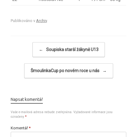
Publikováno v
Archiv
.
Navigace příspěvku
←
Soupiska starší žákyně U13
ŠmoulinkaCup po novém roce u nás
→
Napsat komentář
Vaše e-mailová adresa nebude zveřejněna.
Vyžadované informace jsou
označeny
*
Komentář
*