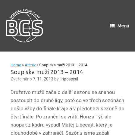
Skip
to
content
Menu
Home
»
Archiv
»
Soupiska muži 2013 – 2014
Soupiska muži 2013 – 2014
Zveřejněno
7. 11. 2013
by
jiripospisil
Družstvo mužů začalo další sezonu se snahou
postoupit do druhé ligy, poté co ve třech sezónách
došlo vždy do finále kraje a v předchozí sezóně do
čtvrtfinále. Po zranění se vrátil Honza Týř, ale
naopak z kádru vypadl Matěj Libecajt, který je
dlouhodobě v zahraničí. Sezónu jsme začali