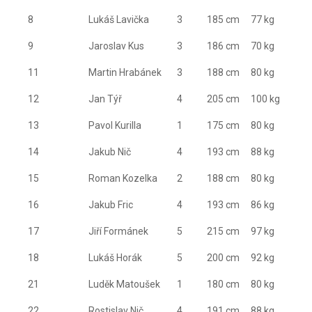
8
Lukáš Lavička
3
185 cm
77 kg
9
Jaroslav Kus
3
186 cm
70 kg
11
Martin Hrabánek
3
188 cm
80 kg
12
Jan Týř
4
205 cm
100 kg
13
Pavol Kurilla
1
175 cm
80 kg
14
Jakub Nič
4
193 cm
88 kg
15
Roman Kozelka
2
188 cm
80 kg
16
Jakub Fric
4
193 cm
86 kg
17
Jiří Formánek
5
215 cm
97 kg
18
Lukáš Horák
5
200 cm
92 kg
21
Luděk Matoušek
1
180 cm
80 kg
22
Rostislav Nič
4
191 cm
88 kg