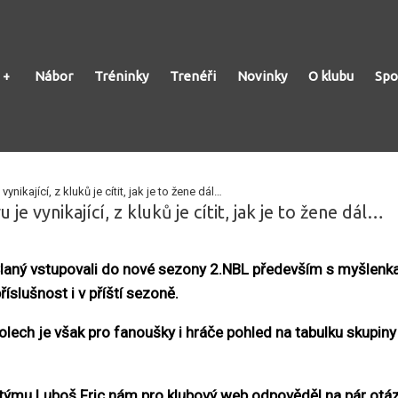
Nábor
Tréninky
Trenéři
Novinky
O klubu
Spo
nikající, z kluků je cítit, jak je to žene dál…
je vynikající, z kluků je cítit, jak je to žene dál…
Slaný vstupovali do nové sezony 2.NBL především s myšlenka
říslušnost i v příští sezoně.
lech je však pro fanoušky i hráče pohled na tabulku skupiny 
týmu Luboš Fric nám pro klubový web odpověděl na pár otáz