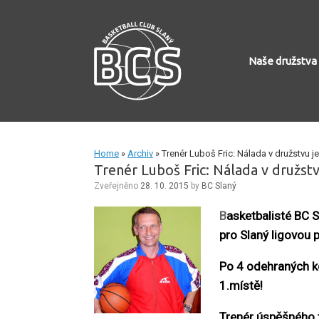
Skip
to
content
Naše družstva
Home
»
Archiv
»
Trenér Luboš Fric: Nálada v družstvu je vy
Trenér Luboš Fric: Nálada v družstvu 
Zveřejněno
28. 10. 2015
by
BC Slaný
B
asketbalisté BC 
pro Slaný ligovou p
Po 4 odehraných ko
1.místě!
Trenér úspěšného 