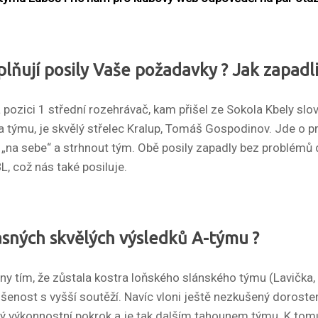
lňují posily Vaše požadavky ? Jak zapadli
a pozici 1 střední rozehrávač, kam přišel ze Sokola Kbely sl
la týmu, je skvělý střelec Kralup, Tomáš Gospodinov. Jde o p
„na sebe“ a strhnout tým. Obě posily zapadly bez problémů d
L, což nás také posiluje.
časných skvělých výsledků A-týmu ?
 tím, že zůstala kostra loňského slánského týmu (Lavička, Li
kušenost s vyšší soutěží. Navíc vloni ještě nezkušený dorost
ý výkonnostní pokrok a je tak dalším tahounem týmu. K tomu