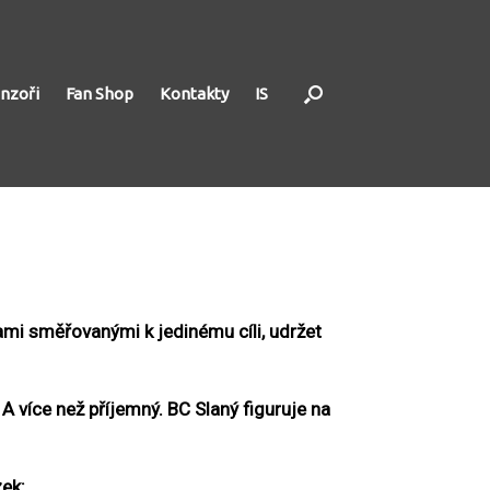
nzoři
Fan Shop
Kontakty
IS
mi směřovanými k jedinému cíli, udržet
A více než příjemný. BC Slaný figuruje na
ek: