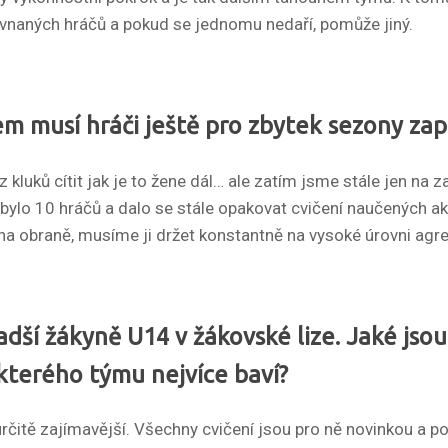
naných hráčů a pokud se jednomu nedaří, pomůže jiný.
em musí hráči ještě pro zbytek sezony zap
o z kluků cítit jak je to žene dál… ale zatím jsme stále jen n
bylo 10 hráčů a dalo se stále opakovat cvičení naučených akc
na obraně, musíme ji držet konstantně na vysoké úrovni agresi
ší žákyně U14 v žákovské lize. Jaké jsou 
kterého týmu nejvíce baví?
čitě zajímavější. Všechny cvičení jsou pro ně novinkou a po