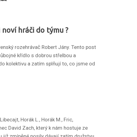
 noví hráči do týmu ?
ovenský rozehrávač Robert Jány. Tento post
růbojné křídlo s dobrou střelbou a
o kolektivu a zatím splňují to, co jsme od
becajt, Horák L., Horák M., Fric,
enec David Zach, který k nám hostuje ze
 již zmíněné posily dávají zatím družstvu