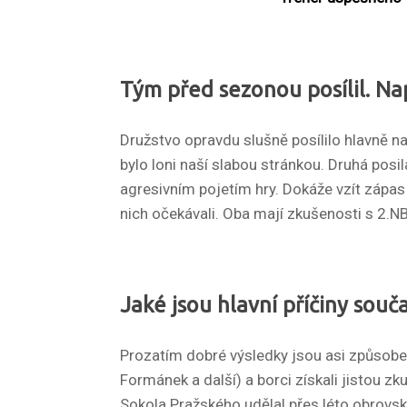
Tým před sezonou posílil. Nap
Družstvo opravdu slušně posílilo hlavně n
bylo loni naší slabou stránkou. Druhá posi
agresivním pojetím hry. Dokáže vzít zápas 
nich očekávali. Oba mají zkušenosti s 2.NB
Jaké jsou hlavní příčiny sou
Prozatím dobré výsledky jsou asi způsobeny
Formánek a další) a borci získali jistou z
Sokola Pražského udělal přes léto obrovsk