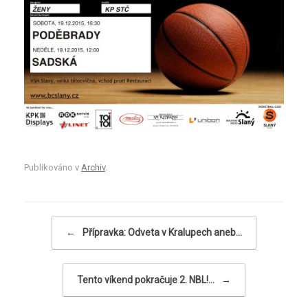
Publikováno v
Archiv
.
Navigace příspěvku
←
Přípravka: Odveta v Kralupech aneb…
Tento víkend pokračuje 2. NBL!…
→