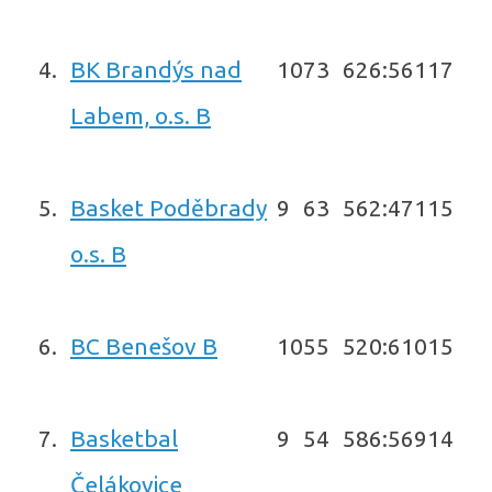
4.
BK Brandýs nad
10
7
3
626:561
17
Labem, o.s. B
5.
Basket Poděbrady
9
6
3
562:471
15
o.s. B
6.
BC Benešov B
10
5
5
520:610
15
7.
Basketbal
9
5
4
586:569
14
Čelákovice