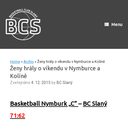
Skip
to
content
Menu
Home
»
Archiv
»
Ženy hrály o víkendu v Nymburce a Kolíně
Ženy hrály o víkendu v Nymburce a
Kolíně
Zveřejněno
4. 12. 2015
by
BC Slaný
Basketball Nymburk „C“
–
BC Slaný
71:62