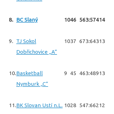
8.
BC Slaný
10
4
6
563:574
14
9.
TJ Sokol
10
3
7
673:643
13
Dobřichovice „A“
10.
Basketball
9
4
5
463:489
13
Nymburk „C“
11.
BK Slovan Ustí n.L.
10
2
8
547:662
12