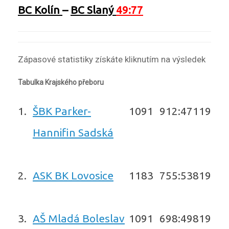
BC Kolín
–
BC Slaný
49:77
Zápasové statistiky získáte kliknutím na výsledek
Tabulka Krajského přeboru
1.
ŠBK Parker-
10
9
1
912:471
19
Hannifin Sadská
2.
ASK BK Lovosice
11
8
3
755:538
19
3.
AŠ Mladá Boleslav
10
9
1
698:498
19