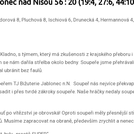
onec nad Nisou 56 : 20 (19:4, 27:6, 44:10
dorová 8, Pluchová 8, Ischiová 6, Drunecká 4, Hermannová 4,
 Kladno, s týmem, který má zkušenosti z krajského přeboru 
 se nám dařila střelba okolo bedny. Soupeře jsme přehráva
 ubránit bez faulů.
em TJ Bižuterie Jablonec n.N. Soupeř nás nejvíce překvapil 
osadit i přes tvrdé zákroky soupeře. Naše hráčky nedaly soup
ť po vítězství je obrovská! Oproti soupeři měly přesnější st
ošů. Musíme zapracovat na obraně, především zrychlit a nene
, byly „prostě SUPER“.