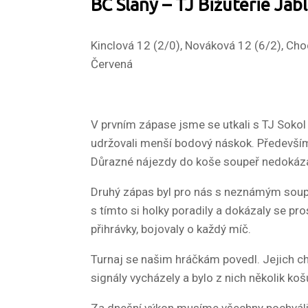
BC Slaný – TJ Bižuterie Jabl
Kinclová 12 (2/0), Nováková 12 (6/2), Cho
Červená
V prvním zápase jsme se utkali s TJ Sokol
udržovali menší bodový náskok. Především
Důrazné nájezdy do koše soupeř nedokázal
Druhý zápas byl pro nás s neznámým soupeř
s tímto si holky poradily a dokázaly se pr
přihrávky, bojovaly o každý míč.
Turnaj se našim hráčkám povedl. Jejich chu
signály vycházely a bylo z nich několik k
Za dnešní výkon musíme všechny pochválit