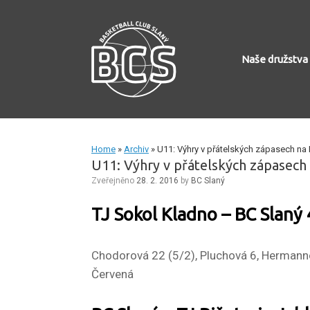
Skip
to
content
Naše družstva
Home
»
Archiv
»
U11: Výhry v přátelských zápasech na
U11: Výhry v přátelských zápasech
Zveřejněno
28. 2. 2016
by
BC Slaný
TJ Sokol Kladno – BC Slaný 42
Chodorová 22 (5/2), Pluchová 6, Hermannov
Červená