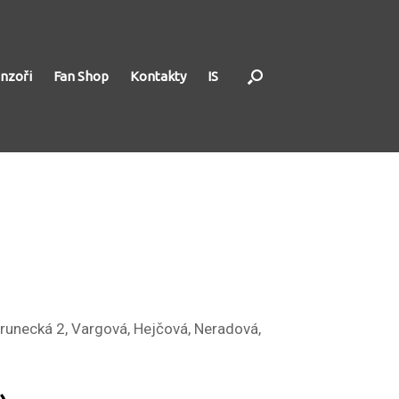
nzoři
Fan Shop
Kontakty
IS
Drunecká 2, Vargová, Hejčová, Neradová,