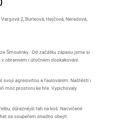
)
 Vargová 2, Burleová, Hejčová, Neradová,
i ze Šmoulinky. Od začátku zápasu jsme si
li v obranném i útočném doskakování.
svojí agresivitou a faulováním. Naštěstí i
eři moc prostoru ke hře. Vypichovaly
řelbu, důraznější tah na koš. Nacvičené
chat se soupeřem snadno obejít.