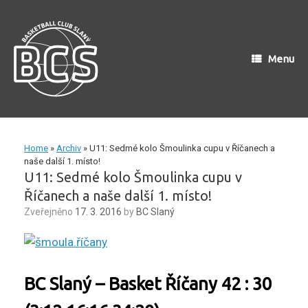
Skip
to
content
Menu
Home
»
Archiv
»
U11: Sedmé kolo Šmoulinka cupu v Říčanech a
naše další 1. místo!
U11: Sedmé kolo Šmoulinka cupu v
Říčanech a naše další 1. místo!
Zveřejněno
17. 3. 2016
by
BC Slaný
BC Slaný – Basket Říčany 42 : 30