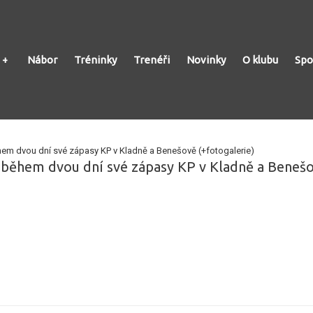
Nábor
Tréninky
Trenéři
Novinky
O klubu
Spo
hem dvou dní své zápasy KP v Kladně a Benešově (+fotogalerie)
 během dvou dní své zápasy KP v Kladně a Benešo