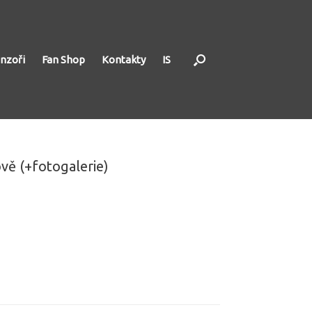
nzoři
Fan Shop
Kontakty
IS
vě (+fotogalerie)