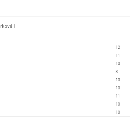
arková 1
12
11
10
8
10
10
11
10
10