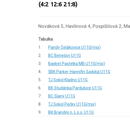
(4:2 12:6 21:8)
Nováková 5, Havlínová 4, Pospíšilová 2, M
Tabulka
1.
Pandy Čelákovice U11G(mix)
2.
BC Benešov U11G
3.
Basket Pastelka MB U11G(mix)
4.
ŠBK Parker-Hannifin Sadská U11G
5.
TJ Sokol Kladno U11G
6.
BK Studánka Pardubice U11G
7.
BC Slaný U11G
8.
TJ Sokol Pečky U11G(mix)
9.
BK Brandýs n. L.o.s. U11G