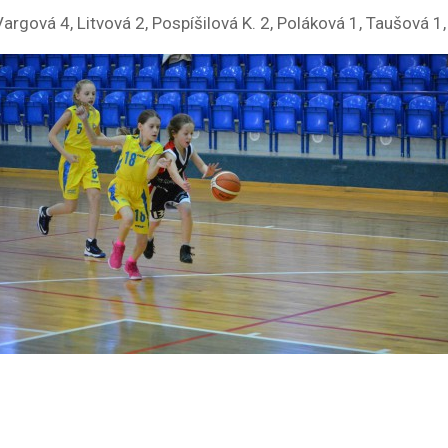
Vargová 4, Litvová 2, Pospíšilová K. 2, Poláková 1, Taušová 1