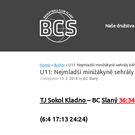
Skip
to
content
Naše družstva
Home
»
Archiv
»
U11: Nejmladší minižákyně sehrály bě
U11: Nejmladší minižákyně sehrály
Zveřejněno
13. 2. 2018
by
BC Slaný
TJ Sokol Kladno
– BC
Slaný
36:34
(6:4 17:13 24:24)