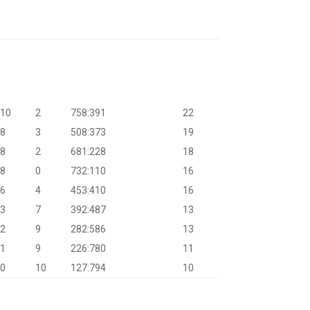
10
2
758:391
22
8
3
508:373
19
8
2
681:228
18
8
0
732:110
16
6
4
453:410
16
3
7
392:487
13
2
9
282:586
13
1
9
226:780
11
0
10
127:794
10