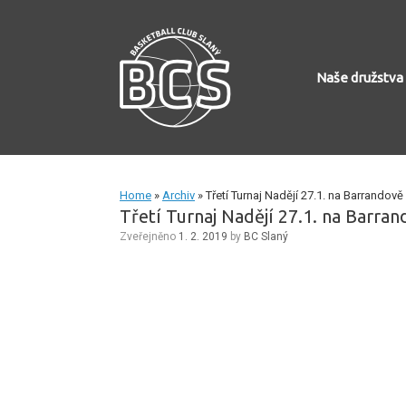
Skip
to
content
Naše družstva
Home
»
Archiv
»
Třetí Turnaj Nadějí 27.1. na Barrandově
Třetí Turnaj Nadějí 27.1. na Barran
Zveřejněno
1. 2. 2019
by
BC Slaný