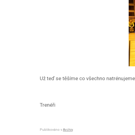
Už teď se těšíme co všechno natrénujeme n
Trenéři
Publikováno v
Archiv
.