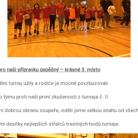
 pro naši přípravku úspěšný – krásné 3. místo
ělní turnaj užily a rodiče je mocně povzbuzovali.
 týmu proti naší první zkušenosti z turnaje č. II.
mi dobrou obranu soupeře, viděli jsme velkou snahu od všech
í desítky nejlepších střelců trestných hodů turnaje.