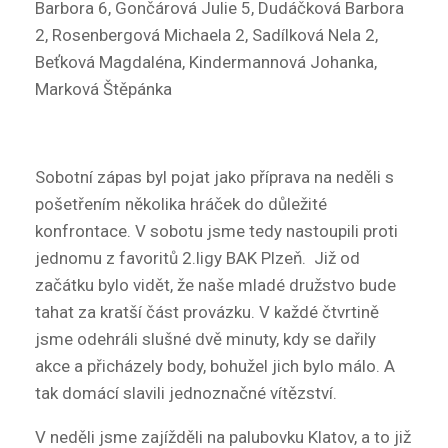
Barbora 6, Gončárová Julie 5, Dudáčková Barbora
2, Rosenbergová Michaela 2, Sadílková Nela 2,
Beťková Magdaléna, Kindermannová Johanka,
Marková Štěpánka
Sobotní zápas byl pojat jako příprava na neděli s
pošetřením několika hráček do důležité
konfrontace. V sobotu jsme tedy nastoupili proti
jednomu z favoritů 2.ligy BAK Plzeň. Již od
začátku bylo vidět, že naše mladé družstvo bude
tahat za kratší část provázku. V každé čtvrtině
jsme odehráli slušné dvě minuty, kdy se dařily
akce a přicházely body, bohužel jich bylo málo. A
tak domácí slavili jednoznačné vítězství.
V neděli jsme zajížděli na palubovku Klatov, a to již