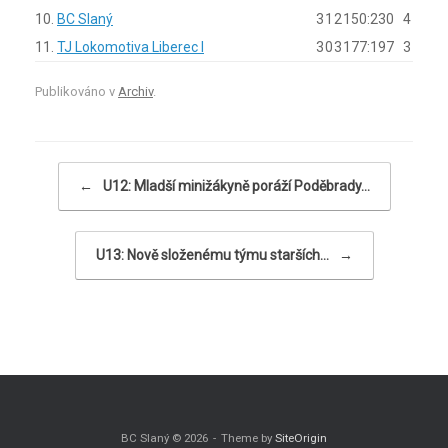
10.
BC Slaný
3
1
2
150:230
4
11.
TJ Lokomotiva Liberec I
3
0
3
177:197
3
Publikováno v
Archiv
.
Navigace příspěvku
←
U12: Mladší minižákyně poráží Poděbrady…
U13: Nově složenému týmu starších…
→
BC Slaný © 2026
Theme by
SiteOrigin