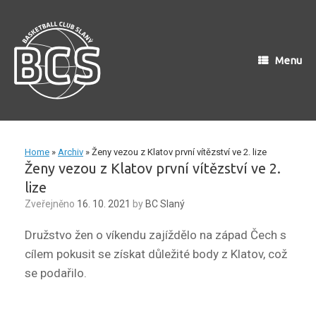
Skip
to
content
Menu
Home
»
Archiv
»
Ženy vezou z Klatov první vítězství ve 2. lize
Ženy vezou z Klatov první vítězství ve 2.
lize
Zveřejněno
16. 10. 2021
by
BC Slaný
Družstvo žen o víkendu zajíždělo na západ Čech s
cílem pokusit se získat důležité body z Klatov, což
se podařilo.