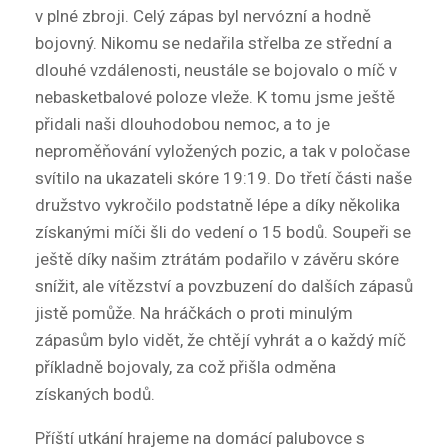
v plné zbroji. Celý zápas byl nervózní a hodně
bojovný. Nikomu se nedařila střelba ze střední a
dlouhé vzdálenosti, neustále se bojovalo o míč v
nebasketbalové poloze vleže. K tomu jsme ještě
přidali naši dlouhodobou nemoc, a to je
neproměňování vyložených pozic, a tak v poločase
svítilo na ukazateli skóre 19:19. Do třetí části naše
družstvo vykročilo podstatně lépe a díky několika
získanými míči šli do vedení o 15 bodů. Soupeři se
ještě díky našim ztrátám podařilo v závěru skóre
snížit, ale vítězství a povzbuzení do dalších zápasů
jistě pomůže. Na hráčkách o proti minulým
zápasům bylo vidět, že chtějí vyhrát a o každý míč
příkladně bojovaly, za což přišla odměna
získaných bodů.
Příští utkání hrajeme na domácí palubovce s