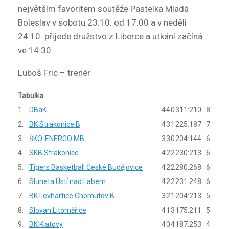
největším favoritem soutěže Pastelka Mladá
Boleslav v sobotu 23.10. od 17:00 a v neděli
24.10. přijede družstvo z Liberce a utkání začíná
ve 14:30.
Luboš Fric – trenér
Tabulka
1.
DBaK
4
4
0
311:210
8
2.
BK Strakonice B
4
3
1
225:187
7
3.
ŠKO-ENERGO MB
3
3
0
204:144
6
4.
SKB Strakonice
4
2
2
230:213
6
5.
Tigers Basketball České Budějovice
4
2
2
280:268
6
6.
Sluneta Ústí nad Labem
4
2
2
231:248
6
7.
BK Levhartice Chomutov B
3
2
1
204:213
5
8.
Slovan Litoměřice
4
1
3
175:211
5
9.
BK Klatovy
4
0
4
187:253
4