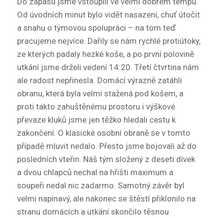
Do zápasu jsme vstoupili ve velmi dobrém tempu.
Od úvodních minut bylo vidět nasazení, chuť útočit
a snahu o týmovou spolupráci – na tom teď
pracujeme nejvíce. Dařily se nám rychlé protiútoky,
ze kterých padaly hezké koše, a po první polovině
utkání jsme drželi vedení 14:20. Třetí čtvrtina nám
ale radost nepřinesla. Domácí výrazně zatáhli
obranu, která byla velmi stažená pod košem, a
proti takto zahuštěnému prostoru i výškové
převaze kluků jsme jen těžko hledali cestu k
zakončení. O klasické osobní obraně se v tomto
případě mluvit nedalo. Přesto jsme bojovali až do
posledních vteřin. Náš tým složený z deseti dívek
a dvou chlapců nechal na hřišti maximum a
soupeři nedal nic zadarmo. Samotný závěr byl
velmi napínavý, ale nakonec se štěstí přiklonilo na
stranu domácích a utkání skončilo těsnou