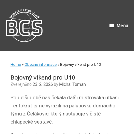
Skip
to
content
Menu
Home
»
Obecné informace
»
Bojovný víkend pro U10
Bojovný víkend pro U10
Zveřejněno
23. 2. 2026
by
Michal Toman
Po delší době nás čekala další mistrovská utkání.
Tentokrát jsme vyrazili na palubovku domácího
týmu z Čelákovic, který nastupuje v čistě
chlapecké sestavě.