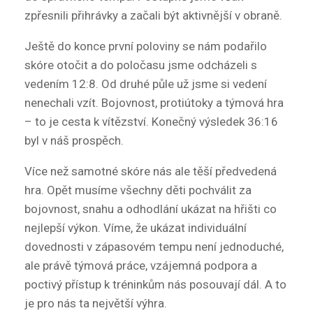
zpřesnili přihrávky a začali být aktivnější v obraně.
Ještě do konce první poloviny se nám podařilo
skóre otočit a do poločasu jsme odcházeli s
vedením 12:8. Od druhé půle už jsme si vedení
nenechali vzít. Bojovnost, protiútoky a týmová hra
– to je cesta k vítězství. Konečný výsledek 36:16
byl v náš prospěch.
Více než samotné skóre nás ale těší předvedená
hra. Opět musíme všechny děti pochválit za
bojovnost, snahu a odhodlání ukázat na hřišti co
nejlepší výkon. Víme, že ukázat individuální
dovednosti v zápasovém tempu není jednoduché,
ale právě týmová práce, vzájemná podpora a
poctivý přístup k tréninkům nás posouvají dál. A to
je pro nás ta největší výhra.