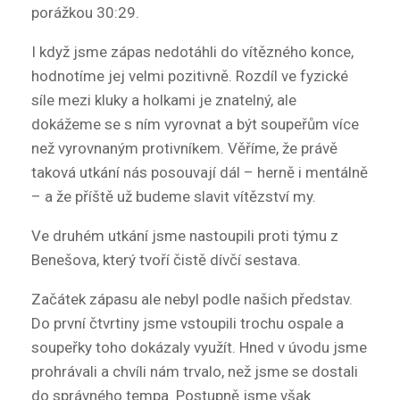
porážkou 30:29.
I když jsme zápas nedotáhli do vítězného konce,
hodnotíme jej velmi pozitivně. Rozdíl ve fyzické
síle mezi kluky a holkami je znatelný, ale
dokážeme se s ním vyrovnat a být soupeřům více
než vyrovnaným protivníkem. Věříme, že právě
taková utkání nás posouvají dál – herně i mentálně
– a že příště už budeme slavit vítězství my.
Ve druhém utkání jsme nastoupili proti týmu z
Benešova, který tvoří čistě dívčí sestava.
Začátek zápasu ale nebyl podle našich představ.
Do první čtvrtiny jsme vstoupili trochu ospale a
soupeřky toho dokázaly využít. Hned v úvodu jsme
prohrávali a chvíli nám trvalo, než jsme se dostali
do správného tempa. Postupně jsme však