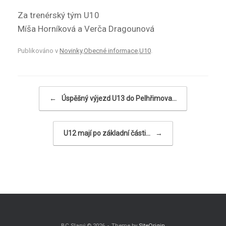
Za trenérský tým U10
Míša Horníková a Verča Dragounová
Publikováno v
Novinky
,
Obecné informace
,
U10
.
Navigace příspěvku
←
Úspěšný výjezd U13 do Pelhřimova…
U12 mají po základní části…
→
BC Slaný © 2026
Theme by
SiteOrigin