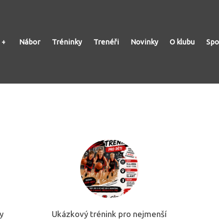
Nábor
Tréninky
Trenéři
Novinky
O klubu
Spo
y
Ukázkový trénink pro nejmenší