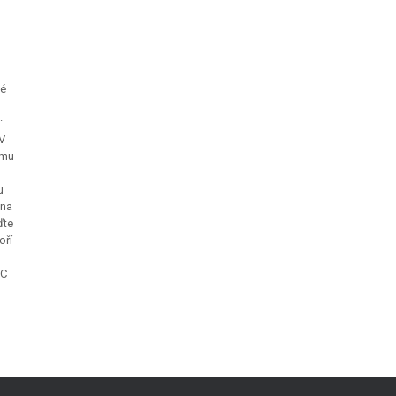
vé
:
V
imu
m
u
 na
ďte
oří
BC