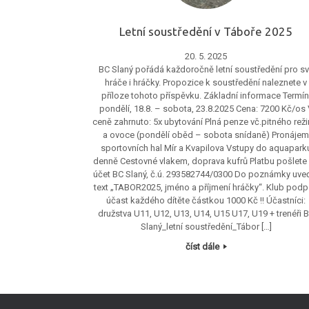
Letní soustředění v Táboře 2025
20. 5. 2025
BC Slaný pořádá každoročně letní soustředění pro s
hráče i hráčky. Propozice k soustředění naleznete v
příloze tohoto příspěvku. Základní informace Termín
pondělí, 18.8. – sobota, 23.8.2025 Cena: 7200 Kč/os 
ceně zahrnuto: 5x ubytování Plná penze vč.pitného rež
a ovoce (pondělí oběd – sobota snídaně) Pronáje
sportovních hal Mír a Kvapilova Vstupy do aquapark
denně Cestovné vlakem, doprava kufrů Platbu pošlete
účet BC Slaný, č.ú. 293582744/0300 Do poznámky uve
text „TABOR2025, jméno a příjmení hráčky“. Klub podp
účast každého dítěte částkou 1000 Kč !! Účastníci:
družstva U11, U12, U13, U14, U15 U17, U19 + trenéři 
Slaný_letní soustředění_Tábor […]
číst dále