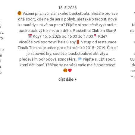
18. 5. 2026
Vážení příznivci slánského basketbalu, hledáte pro své
dítě sport, kde nejde jen o pohyb, ale také o radost, nové
6
kamarády a skvělou partu? Přijďte si společně vyzkoušet
N
a
basketbalový trénink pro děti s Basketbal Clubem Slaný!
na
av.
Kdy? 15. 6. 2026 od 16:00 do 17:00
Kde?
ro
Víceúčelová sportovní hala Slaný
Vstup od restaurace
Zimák Trénink je určen pro děti ročníků 2015–2019. Čekají
sme
je zábavné hry, soutěže, basketbalové aktivity a
ím
především pohodová atmosféra.
Přijďte si užít sport,
CB
í
který děti baví. Těšíme se na vás i vaše malé sportovce!
d
.
se
e
– 
číst dále