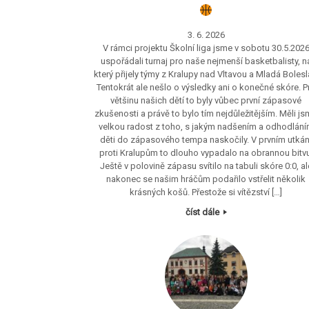
3. 6. 2026
V rámci projektu Školní liga jsme v sobotu 30.5.202
uspořádali turnaj pro naše nejmenší basketbalisty, n
který přijely týmy z Kralupy nad Vltavou a Mladá Bolesl
Tentokrát ale nešlo o výsledky ani o konečné skóre. P
většinu našich dětí to byly vůbec první zápasové
zkušenosti a právě to bylo tím nejdůležitějším. Měli j
velkou radost z toho, s jakým nadšením a odhodlán
děti do zápasového tempa naskočily. V prvním utkán
proti Kralupům to dlouho vypadalo na obrannou bitvu
Ještě v polovině zápasu svítilo na tabuli skóre 0:0, al
nakonec se našim hráčům podařilo vstřelit několik
krásných košů. Přestože si vítězství […]
číst dále