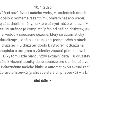
10. 1. 2026
Vážení návštěvníci našeho webu, v posledních dnech
došlo k poměrně razantním úpravám našeho webu.
ejzásadnější změny, na které už nyní můžete narazit: –
 titulní stránce je kompletní přehled našich družstev, jak
si vedou v současné sezóně, který se automaticky
aktualizuje – došlo k aktualizaci jednotlivých stránek
družstev – u družstev došlo k vytvoření odkazů na
soupisku a program a výsledky zápasů přímo na web
F. Díky tomu zde budou vždy aktuální data – u družstev
ošlo k vložení tabulky dané soutěže pro dané družstvo
 zvýrazněním našeho klubu a automatickou aktualizací
úprava příspěvků (archivace starších příspěvků) – a […]
číst dále