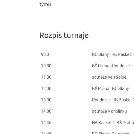
týmů.
Rozpis turnaje
9.30
BC Slaný : HB Basket 
10.30
BŠ Praha : Roudnice
11.30
soutěže ve střelbě
12.00
BŠ Praha : BC Slaný
13.00
Roudnice : HB Basket 
14.00
soutěže v driblinku
14.45
HB Basket 1: BŠ Praha