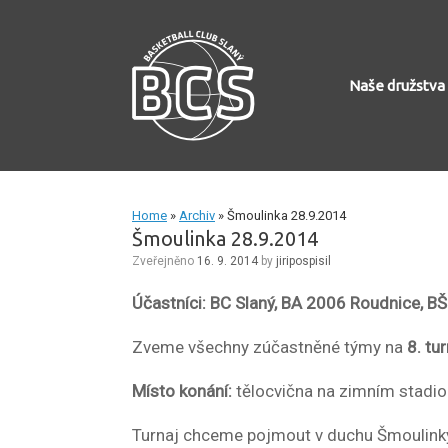
Skip
to
content
Naše družstva
Home
»
Archiv
»
Šmoulinka 28.9.2014
Šmoulinka 28.9.2014
Zveřejněno
16. 9. 2014
by
jiripospisil
Účastníci: BC Slaný, BA 2006 Roudnice, B
Zveme všechny zúčastněné týmy na
8. tu
Místo konání:
tělocvična na zimním stadion
Turnaj chceme pojmout v duchu Šmoulinky