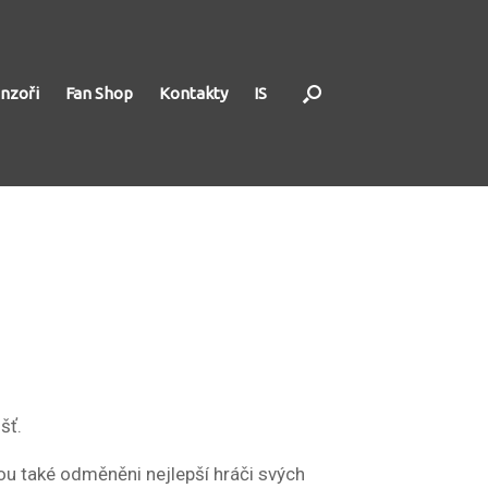
nzoři
Fan Shop
Kontakty
IS
šť.
u také odměněni nejlepší hráči svých