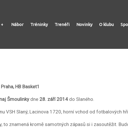
Nábor
Tréninky
Trenéři
Novinky
O klubu
Spo
Š Praha, HB Basket1
rnaj Šmoulinky
dne
28. září 2014
do Slaného.
u VSH Slaný, Lacinova 1720, horní vchod od fotbalových hři
, to znamená kromě samotných zápasů si i zasoutěžit. Budo