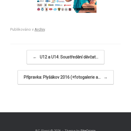
Publikováno v
Archiv
.
Navigace příspěvku
←
U12 a U14: Soustředění děvčat…
Přípravka: Plyšákov 2016 (+fotogalerie a…
→
BC Slaný © 2026
Theme by
SiteOrigin