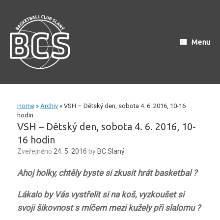
Skip
to
content
Menu
Home
»
Archiv
»
VSH – Dětský den, sobota 4. 6. 2016, 10-16
hodin
VSH – Dětský den, sobota 4. 6. 2016, 10-
16 hodin
Zveřejněno
24. 5. 2016
by
BC Slaný
Ahoj holky, chtěly byste si zkusit hrát basketbal ?
Lákalo by Vás vystřelit si na koš, vyzkoušet si
svoji šikovnost s míčem mezi kužely při slalomu ?