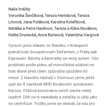
Naše hráčky:
Veronika Ševčíková, Tereza Herinková, Tereza
Litvová, Jana Poláková, Karolína Kolaříková,
Natálka a Petra Havlínovi, Tereza a Klára Novákovi,
Katka Drunecká, Anna Burleová, Valentýna Vargová
Vyrazili jsme vlakem ze Slaného, v Kralupech
pokračovali dvoupatrovým Elefantem, z Prahy pak
Expresem. Batohy a karimatky se vezly autem. Vše
probíhalo podle plánu, až mimořádná událost na
trati těsně před cílem způsobila zpoždění 60
minut. Z hlavního nádraží v Olomouci jsme ještě
ujeli asi 8 zastávek MHD kloubovým autobusem
Karosa. Otáčivá konstrukce uvnitř slavila veliký
úspěch. Děti na ní naskákaly a zatáčky si užily jako
na centrifuze. Trošku jsme se obávali, že nás pro