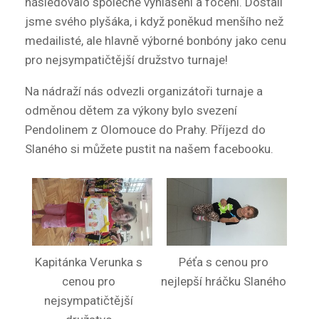
následovalo společné vyhlášení a focení. Dostali
jsme svého plyšáka, i když poněkud menšího než
medailisté, ale hlavně výborné bonbóny jako cenu
pro nejsympatičtější družstvo turnaje!
Na nádraží nás odvezli organizátoři turnaje a
odměnou dětem za výkony bylo svezení
Pendolinem z Olomouce do Prahy. Příjezd do
Slaného si můžete pustit na našem facebooku.
Kapitánka Verunka s
Péťa s cenou pro
cenou pro
nejlepší hráčku Slaného
nejsympatičtější