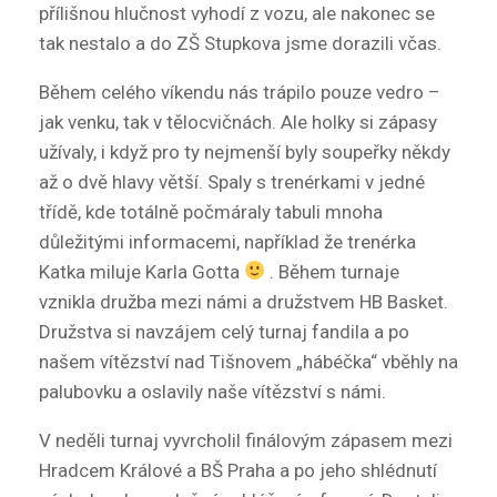
přílišnou hlučnost vyhodí z vozu, ale nakonec se
tak nestalo a do ZŠ Stupkova jsme dorazili včas.
Během celého víkendu nás trápilo pouze vedro –
jak venku, tak v tělocvičnách. Ale holky si zápasy
užívaly, i když pro ty nejmenší byly soupeřky někdy
až o dvě hlavy větší. Spaly s trenérkami v jedné
třídě, kde totálně počmáraly tabuli mnoha
důležitými informacemi, například že trenérka
Katka miluje Karla Gotta
. Během turnaje
vznikla družba mezi námi a družstvem HB Basket.
Družstva si navzájem celý turnaj fandila a po
našem vítězství nad Tišnovem „hábéčka“ vběhly na
palubovku a oslavily naše vítězství s námi.
V neděli turnaj vyvrcholil finálovým zápasem mezi
Hradcem Králové a BŠ Praha a po jeho shlédnutí