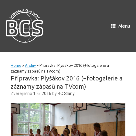
Skip
to
content
Menu
Home
»
Archiv
»
Přípravka: Plyšákov 2016 (+fotogalerie a
záznamy zápasů na TVcom)
Přípravka: Plyšákov 2016 (+fotogalerie a
záznamy zápasů na TVcom)
Zveřejněno
1. 6. 2016
by
BC Slaný