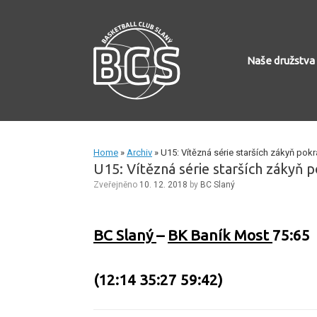
Skip
to
content
Naše družstva
Home
»
Archiv
»
U15: Vítězná série starších zákyň pokr
U15: Vítězná série starších zákyň p
Zveřejněno
10. 12. 2018
by
BC Slaný
BC Slaný
–
BK Baník Most
75:65
(12:14 35:27 59:42)