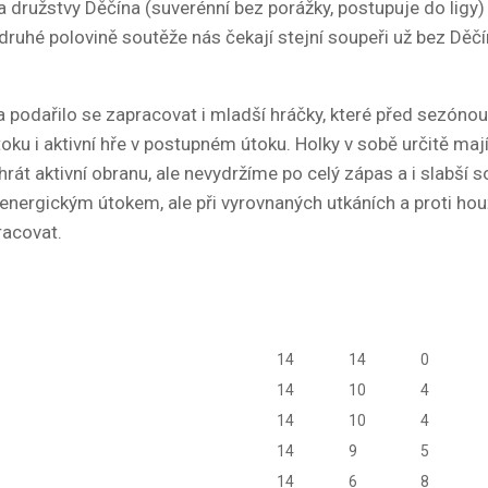
a družstvy Děčína (suverénní bez porážky, postupuje do lig
druhé polovině soutěže nás čekají stejní soupeři už bez Dě
 podařilo se zapracovat i mladší hráčky, které před sezónou 
toku i aktivní hře v postupném útoku. Holky v sobě určitě maj
rát aktivní obranu, ale nevydržíme po celý zápas a i slabší
nergickým útokem, ale při vyrovnaných utkáních a proti ho
racovat.
14
14
0
14
10
4
14
10
4
14
9
5
14
6
8