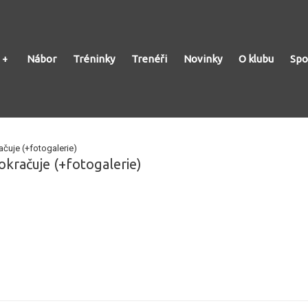
Nábor
Tréninky
Trenéři
Novinky
O klubu
Spo
ačuje (+fotogalerie)
okračuje (+fotogalerie)