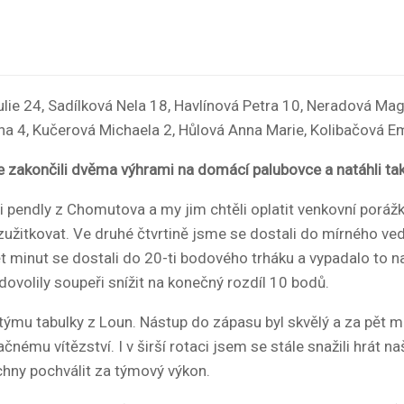
ie 24, Sadílková Nela 18, Havlínová Petra 10, Neradová M
nna 4, Kučerová Michaela 2, Hůlová Anna Marie, Kolibačová E
 zakončili dvěma výhrami na domácí palubovce a natáhli tak 
 pendly z Chomutova a my jim chtěli oplatit venkovní porážku.
zužitkovat. Ve druhé čtvrtině jsme se dostali do mírného ve
 minut se dostali do 20-ti bodového trháku a vypadalo to na 
ovolily soupeři snížit na konečný rozdíl 10 bodů.
týmu tabulky z Loun. Nástup do zápasu byl skvělý a za pět mi
ému vítězství. I v širší rotaci jsem se stále snažili hrát naš
chny pochválit za týmový výkon.