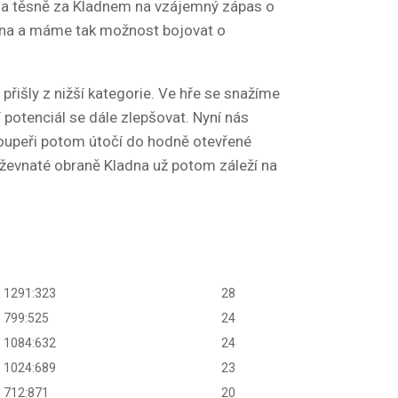
y) a těsně za Kladnem na vzájemný zápas o
čína a máme tak možnost bojovat o
přišly z nižší kategorie. Ve hře se snažíme
í potenciál se dále zlepšovat. Nyní nás
 soupeři potom útočí do hodně otevřené
uževnaté obraně Kladna už potom záleží na
1291:323
28
799:525
24
1084:632
24
1024:689
23
712:871
20