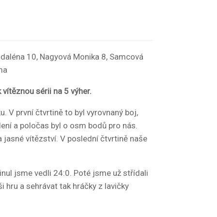
agdaléna 10, Nagyová Monika 8, Samcová
ma
vítěznou sérii na 5 výher.
 V první čtvrtině to byl vyrovnaný boj,
dení a poločas byl o osm bodů pro nás.
jasné vítězství. V poslední čtvrtině naše
nul jsme vedli 24:0. Poté jsme už střídali
i hru a sehrávat tak hráčky z lavičky