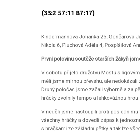
(33:2 57:11 87:17)
Kindermannová Johanka 25, Gončárová Jul
Nikola 6, Pluchová Adéla 4, Pospíšilová A
První polovinu soutěže starších žákyň jsme
V sobotu přijelo družstvu Mostu s ligovými
měli jsme mírnou převahu, ale nedokázali 
Druhý poločas jsme začali výborně a za pět
hráčky zvolnily tempo a lehkovážnou hrou d
V neděli jsme nastoupili proti poslednímu 
všechny hráčky a dovedli zápas k jednoznačn
s hráčkami ze základní pětky a tak lze vše