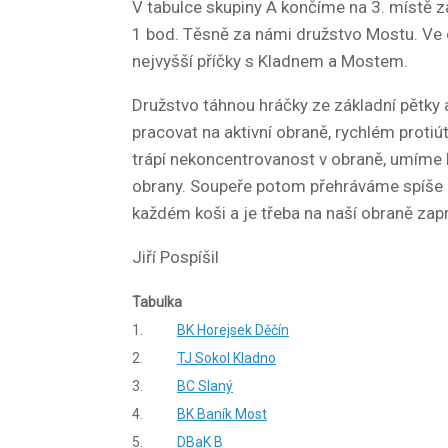
V tabulce skupiny A končíme na 3. místě z
1 bod. Těsně za námi družstvo Mostu. Ve 
nejvyšší příčky s Kladnem a Mostem.
Družstvo táhnou hráčky ze základní pětky a
pracovat na aktivní obraně, rychlém protiú
trápí nekoncentrovanost v obraně, umíme h
obrany. Soupeře potom přehráváme spíše e
každém koši a je třeba na naší obraně zap
Jiří Pospíšil
Tabulka
1.
BK Horejsek Děčín
2.
TJ Sokol Kladno
3.
BC Slaný
4.
BK Baník Most
5.
DBaK B