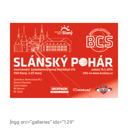
[ngg src=“galleries“ ids=“129″