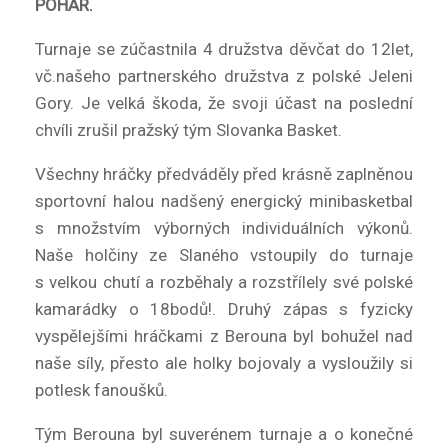
POHÁR.
Turnaje se zúčastnila 4 družstva děvčat do 12let,
vč.našeho partnerského družstva z polské Jeleni
Gory. Je velká škoda, že svoji účast na poslední
chvíli zrušil pražský tým Slovanka Basket.
Všechny hráčky předváděly před krásně zaplněnou
sportovní halou nadšený energický minibasketbal
s množstvím výborných individuálních výkonů.
Naše holčiny ze Slaného vstoupily do turnaje
s velkou chutí a rozběhaly a rozstřílely své polské
kamarádky o 18bodů!. Druhý zápas s fyzicky
vyspělejšími hráčkami z Berouna byl bohužel nad
naše síly, přesto ale holky bojovaly a vysloužily si
potlesk fanoušků.
Tým Berouna byl suverénem turnaje a o konečné