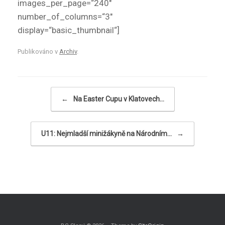
images_per_page=“240″
number_of_columns=“3″
display=“basic_thumbnail“]
Publikováno v
Archiv
.
Navigace příspěvku
←
Na Easter Cupu v Klatovech…
U11: Nejmladší minižákyně na Národním…
→