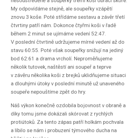
nesoustředěně a soupeřky třemi koši obrací skóre.
My odpovídáme stejně, ale soupeřky vzápětí
znovu 3 koše. Poté střídáme sestavu a závěr třetí
čtvrtiny patří nám. Dokonce čtyřmi koši v řadě
během 2 minut se ujímáme vedení 52:47.
V poslední čtvrtině udržujeme mírné vedení až do
stavu 60:55. Poté však soupeřky snižují na jediný
bod 62:61 a drama vrcholí. Neproměňujeme
několik tutovek, naštěstí ani soupeř a teprve
v závěru několika koši z brejků uklidňujeme situaci
a dlouhými útoky v poslední minutě už unaveného
soupeře nepouštíme zpět do hry.
Náš výkon konečně ozdobila bojovnost v obraně a
díky tomu jsme dokázali skórovat z rychlých
protiútoků. Za tento zápas patří holkám pochvala
a líbilo se nám i probuzení týmového ducha na