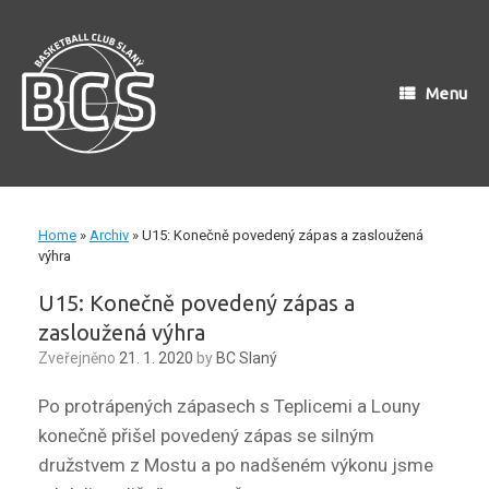
Skip
to
content
Menu
Home
»
Archiv
»
U15: Konečně povedený zápas a zasloužená
výhra
U15: Konečně povedený zápas a
zasloužená výhra
Zveřejněno
21. 1. 2020
by
BC Slaný
Po protrápených zápasech s Teplicemi a Louny
konečně přišel povedený zápas se silným
družstvem z Mostu a po nadšeném výkonu jsme