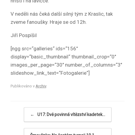
hřišti i na lavičce.
V neděli nás čeká další silný tým z Kraslic, tak
zveme fanoušky. Hraje se od 12h.
Jiří Pospíšil
[ngg src=“galleries“ ids=“156″
display=“basic_thumbnail“ thumbnail_crop=“0″
images_per_page=“30″ number_of_columns=“3″
slideshow_link_text=“Fotogalerie“]
Publikováno v
Archiv
.
Navigace příspěvku
←
U17: Dvě povinná vítězství kadetek…