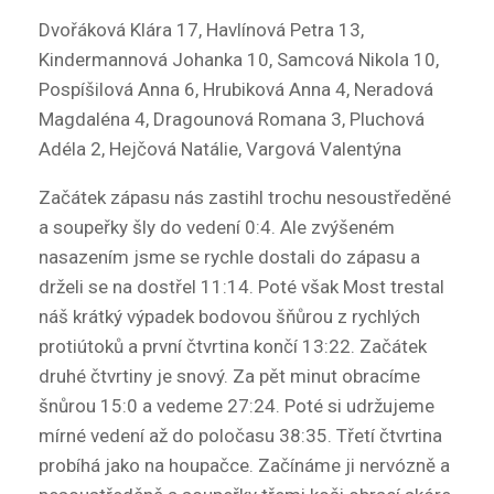
Dvořáková Klára 17, Havlínová Petra 13,
Kindermannová Johanka 10, Samcová Nikola 10,
Pospíšilová Anna 6, Hrubiková Anna 4, Neradová
Magdaléna 4, Dragounová Romana 3, Pluchová
Adéla 2, Hejčová Natálie, Vargová Valentýna
Začátek zápasu nás zastihl trochu nesoustředěné
a soupeřky šly do vedení 0:4. Ale zvýšeném
nasazením jsme se rychle dostali do zápasu a
drželi se na dostřel 11:14. Poté však Most trestal
náš krátký výpadek bodovou šňůrou z rychlých
protiútoků a první čtvrtina končí 13:22. Začátek
druhé čtvrtiny je snový. Za pět minut obracíme
šnůrou 15:0 a vedeme 27:24. Poté si udržujeme
mírné vedení až do poločasu 38:35. Třetí čtvrtina
probíhá jako na houpačce. Začínáme ji nervózně a