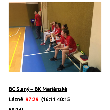
BC Slaný
–
BK Mariánské
Lázně
97:29
(16:11 40:15
69:24)