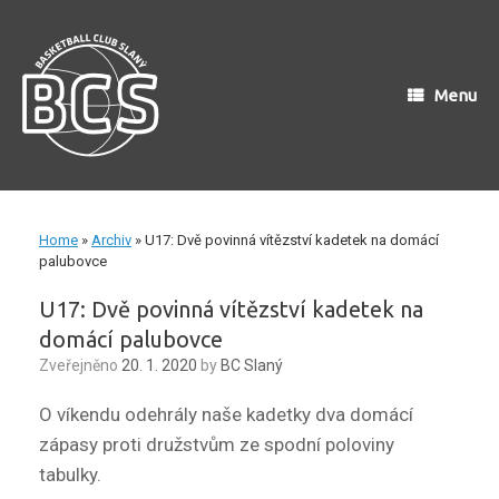
Skip
to
content
Menu
Home
»
Archiv
»
U17: Dvě povinná vítězství kadetek na domácí
palubovce
U17: Dvě povinná vítězství kadetek na
domácí palubovce
Zveřejněno
20. 1. 2020
by
BC Slaný
O víkendu odehrály naše kadetky dva domácí
zápasy proti družstvům ze spodní poloviny
tabulky.