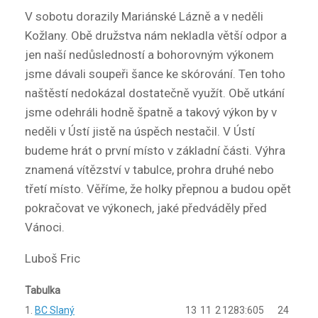
V sobotu dorazily Mariánské Lázně a v neděli
Kožlany. Obě družstva nám nekladla větší odpor a
jen naší nedůsledností a bohorovným výkonem
jsme dávali soupeři šance ke skórování. Ten toho
naštěstí nedokázal dostatečně využít. Obě utkání
jsme odehráli hodně špatně a takový výkon by v
neděli v Ústí jistě na úspěch nestačil. V Ústí
budeme hrát o první místo v základní části. Výhra
znamená vítězství v tabulce, prohra druhé nebo
třetí místo. Věříme, že holky přepnou a budou opět
pokračovat ve výkonech, jaké předváděly před
Vánoci.
Luboš Fric
Tabulka
1.
BC Slaný
13
11
2
1283:605
24