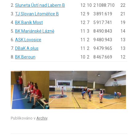
2.
Sluneta Ústí nad Labem B
12
10
2
1088:710
22
3.
TJ Slovan Litoměřice B
12
9
3
891:619
21
4.
BK Baník Most
12
7
5
917:741
19
5.
BK Mariánské Lázně
11
3
8
490:843
14
6.
ASK Lovosice
11
2
9
480:943
13
7.
DBaK A plus
11
2
9
479:965
13
8.
BK Beroun
10
2
8
467:669
12
Publikováno v
Archiv
.