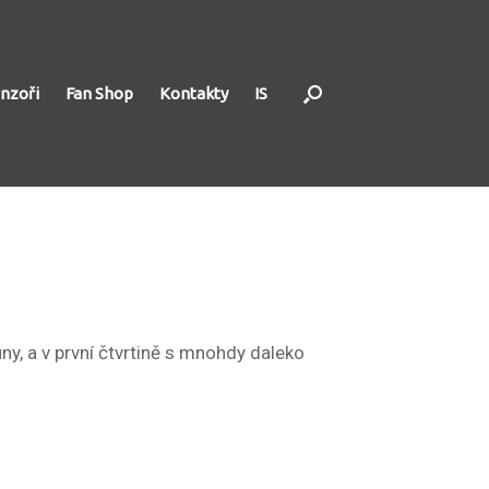
nzoři
Fan Shop
Kontakty
IS
y, a v první čtvrtině s mnohdy daleko