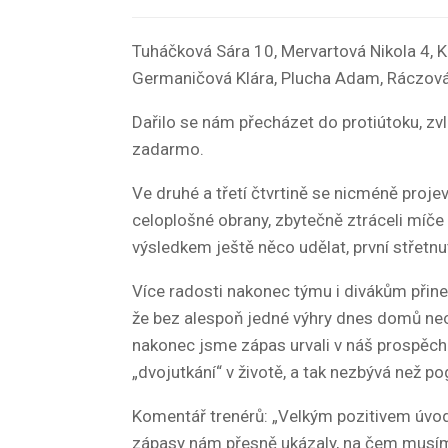
Tuháčková Sára 10, Mervartová Nikola 4, K
Germaničová Klára, Plucha Adam, Ráczová 
Dařilo se nám přecházet do protiútoku, zv
zadarmo.
Ve druhé a třetí čtvrtině se nicméně proje
celoplošné obrany, zbytečně ztráceli míče 
výsledkem ještě něco udělat, první střetn
Více radosti nakonec týmu i divákům přines
že bez alespoň jedné výhry dnes domů neo
nakonec jsme zápas urvali v náš prospěch. 
„dvojutkání“ v životě, a tak nezbývá než po
Komentář trenérů: „Velkým pozitivem úvodn
zápasy nám přesně ukázaly, na čem musíme 