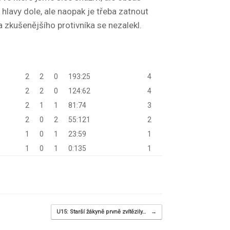
hlavy dole, ale naopak je třeba zatnout
a zkušenějšího protivníka se nezalekl.
2
2
0
193:25
4
2
2
0
124:62
4
2
1
1
81:74
3
2
0
2
55:121
2
1
0
1
23:59
1
1
0
1
0:135
1
U15: Starší žákyně prvně zvítězily…
→