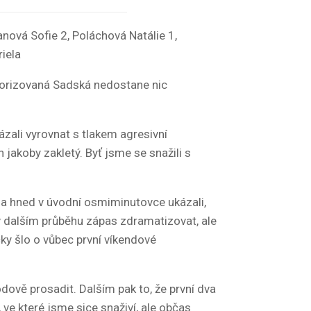
nová Sofie 2, Poláchová Natálie 1,
iela
avorizovaná Sadská nedostane nic
ázali vyrovnat s tlakem agresivní
jakoby zakletý. Byť jsme se snažili s
n a hned v úvodní osmiminutovce ukázali,
v dalším průběhu zápas zdramatizovat, ale
čky šlo o vůbec první víkendové
dově prosadit. Dalším pak to, že první dva
e které jsme sice snaživí, ale občas