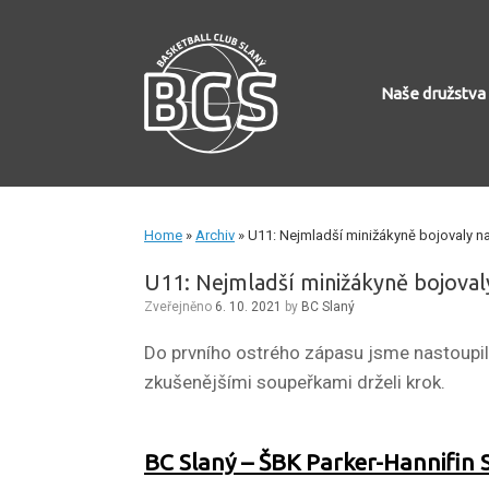
Skip
to
content
Naše družstva
Home
»
Archiv
»
U11: Nejmladší minižákyně bojovaly n
U11: Nejmladší minižákyně bojoval
Zveřejněno
6. 10. 2021
by
BC Slaný
Do prvního ostrého zápasu jsme nastoupili
zkušenějšími soupeřkami drželi krok.
BC
Slaný
–
ŠBK Parker-Hannifin