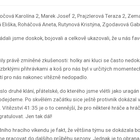
očová Karolína 2, Marek Josef 2, Prajzlerová Teraza 2, Zema
Eliška, Roháčová Aneta, Rutynová Kristýna, Zgodavová Gabr
ládali jsme doskok, bojovali a celkově ukazovali, že u nás f
vily právě zmíněné zkušenosti: holky ani kluci se často nedok
zbrklými přihrávkami a koš pro nás byl v určitých momentech 
utí pro nás nakonec vítězně nedopadlo.
lo druhé klání, přátelské, do kterého jsme vlétli jako uragá
dejdeme. Po skvělém začátku sice ještě protivník dokázal 
Vítězství 41:35 je o to cennější, že pro některé hráče a hrá
gratulovat. Jen tak dál!
ího hracího víkendu je fakt, že většina týmu se dokázala bo
pracovat do dalšího průběhu sezony. Jednak je to obrana, v