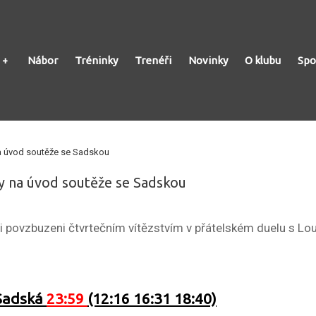
Nábor
Tréninky
Trenéři
Novinky
O klubu
Spo
a úvod soutěže se Sadskou
y na úvod soutěže se Sadskou
 povzbuzeni čtvrtečním vítězstvím v přátelském duelu s Loun
 Sadská
23:59
(12:16 16:31 18:40)