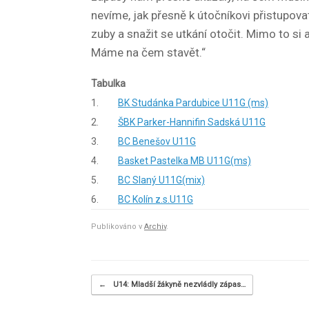
nevíme, jak přesně k útočníkovi přistupova
zuby a snažit se utkání otočit. Mimo to si 
Máme na čem stavět.“
Tabulka
1.
BK Studánka Pardubice U11G (ms)
2.
ŠBK Parker-Hannifin Sadská U11G
3.
BC Benešov U11G
4.
Basket Pastelka MB U11G(ms)
5.
BC Slaný U11G(mix)
6.
BC Kolín z.s.U11G
Publikováno v
Archiv
.
Navigace příspěvku
←
U14: Mladší žákyně nezvládly zápas…