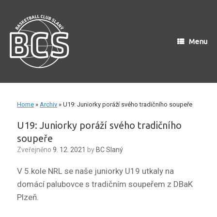
Skip
to
content
Menu
Home
»
Archiv
»
U19: Juniorky poráží svého tradičního soupeře
U19: Juniorky poráží svého tradičního
soupeře
Zveřejněno
9. 12. 2021
by
BC Slaný
V 5.kole NRL se naše juniorky U19 utkaly na
domácí palubovce s tradičním soupeřem z DBaK
Plzeň.