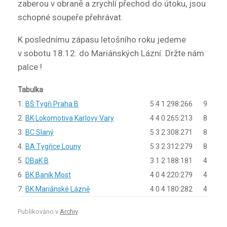
zaberou v obraně a zrychlí přechod do útoku, jsou
schopné soupeře přehrávat.
K poslednímu zápasu letošního roku jedeme
v sobotu 18.12. do Mariánských Lázní. Držte nám
palce !
Tabulka
1.
BŠ Tygři Praha B
5
4
1
298:266
9
2.
BK Lokomotiva Karlovy Vary
4
4
0
265:213
8
3.
BC Slaný
5
3
2
308:271
8
4.
BA Tygřice Louny
5
3
2
312:279
8
5.
DBaK B
3
1
2
188:181
4
6.
BK Baník Most
4
0
4
220:279
4
7.
BK Mariánské Lázně
4
0
4
180:282
4
Publikováno v
Archiv
.