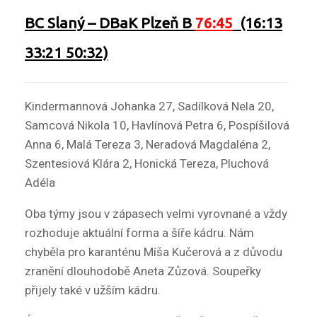
BC Slaný
–
DBaK Plzeň B
76:45
(16:13
33:21 50:32)
Kindermannová Johanka 27, Sadílková Nela 20,
Samcová Nikola 10, Havlínová Petra 6, Pospíšilová
Anna 6, Malá Tereza 3, Neradová Magdaléna 2,
Szentesiová Klára 2, Honická Tereza, Pluchová
Adéla
Oba týmy jsou v zápasech velmi vyrovnané a vždy
rozhoduje aktuální forma a šíře kádru. Nám
chyběla pro karanténu Míša Kučerová a z důvodu
zranění dlouhodobě Aneta Zůzová. Soupeřky
přijely také v užším kádru.