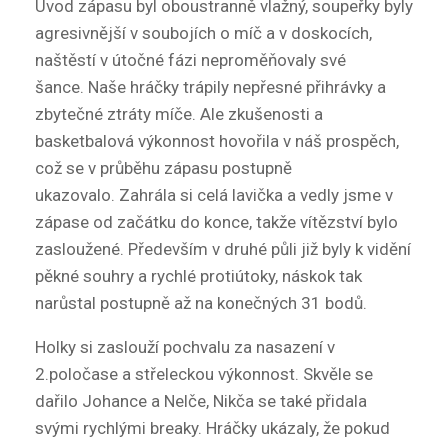
Úvod zápasu byl oboustranně vlažný, soupeřky byly
agresivnější v soubojích o míč a v doskocích,
naštěstí v útočné fázi neproměňovaly své
šance. Naše hráčky trápily nepřesné přihrávky a
zbytečné ztráty míče. Ale zkušenosti a
basketbalová výkonnost hovořila v náš prospěch,
což se v průběhu zápasu postupně
ukazovalo. Zahrála si celá lavička a vedly jsme v
zápase od začátku do konce, takže vítězství bylo
zasloužené. Především v druhé půli již byly k vidění
pěkné souhry a rychlé protiútoky, náskok tak
narůstal postupně až na konečných 31 bodů.
Holky si zaslouží pochvalu za nasazení v
2.poločase a střeleckou výkonnost. Skvěle se
dařilo Johance a Nelče, Nikča se také přidala
svými rychlými breaky. Hráčky ukázaly, že pokud