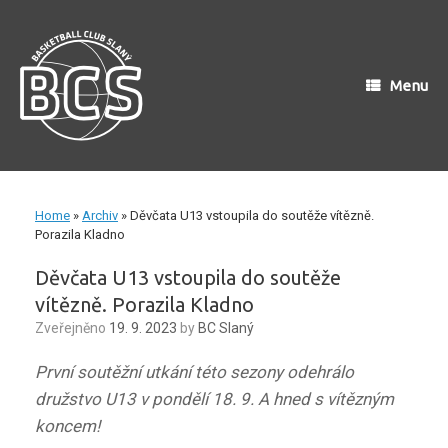
Skip
to
content
Menu
Home
»
Archiv
»
Děvčata U13 vstoupila do soutěže vítězně.
Porazila Kladno
Děvčata U13 vstoupila do soutěže
vítězně. Porazila Kladno
Zveřejněno
19. 9. 2023
by
BC Slaný
První soutěžní utkání této sezony odehrálo
družstvo U13 v pondělí 18. 9. A hned s vítězným
koncem!