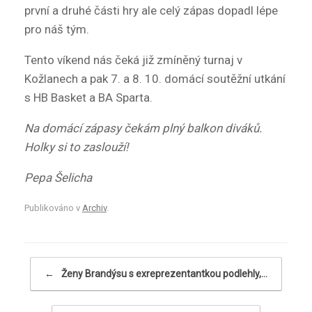
první a druhé části hry ale celý zápas dopadl lépe
pro náš tým.
Tento víkend nás čeká již zmíněný turnaj v
Kožlanech a pak 7. a 8. 10. domácí soutěžní utkání
s HB Basket a BA Sparta.
Na domácí zápasy čekám plný balkon diváků.
Holky si to zaslouží!
Pepa Šelicha
Publikováno v
Archiv
.
Navigace příspěvku
←
Ženy Brandýsu s exreprezentantkou podlehly,…