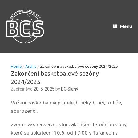
Skip
to
content
Menu
Home
»
Archiv
»
Zakončení basketbalové sezóny 2024/2025
Zakončení basketbalové sezóny
2024/2025
Zveřejněno
20. 5. 2025
by
BC Slaný
Vážení basketbaloví přátelé, hráčky, hráči, rodiče,
sourozenci.
zveme vás na slavnostní zakončení letošní sezóny,
které se uskuteční 10.6. od 17:00 v Tuřanech v