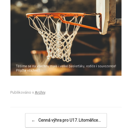
Publikováno v
Archiv
.
Navigace příspěvku
←
Cenná výhra pro U17. Litoměřice…