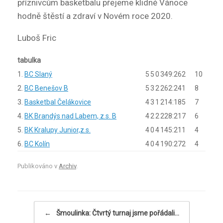
příznivcům basketbalu přejeme klidné Vánoce
hodně štěstí a zdraví v Novém roce 2020.
Luboš Fric
tabulka
1.
BC Slaný
5
5
0
349:262
10
2.
BC Benešov B
5
3
2
262:241
8
3.
Basketbal Čelákovice
4
3
1
214:185
7
4.
BK Brandýs nad Labem, z.s. B
4
2
2
228:217
6
5.
BK Kralupy Junior,z.s.
4
0
4
145:211
4
6.
BC Kolín
4
0
4
190:272
4
Publikováno v
Archiv
.
Navigace příspěvku
←
Šmoulinka: Čtvrtý turnaj jsme pořádali…