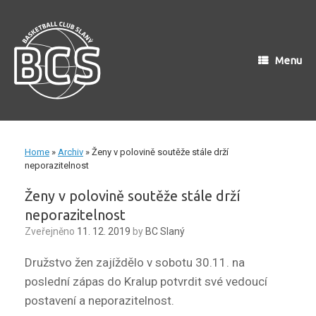
Skip
to
content
Menu
Home
»
Archiv
»
Ženy v polovině soutěže stále drží
neporazitelnost
Ženy v polovině soutěže stále drží
neporazitelnost
Zveřejněno
11. 12. 2019
by
BC Slaný
Družstvo žen zajíždělo v sobotu 30.11. na
poslední zápas do Kralup potvrdit své vedoucí
postavení a neporazitelnost.