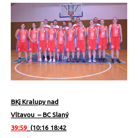
BKj
Kralupy nad
Vltavou
–
BC Slaný
39:59
(10:16 18:42