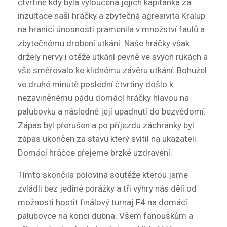
čtvrtině kdy byla vyloučena jejich kapitánka za
inzultace naší hráčky a zbytečná agresivita Kralup
na hranici únosnosti pramenila v množství faulů a
zbytečnému drobení utkání. Naše hráčky však
držely nervy i otěže utkání pevně ve svých rukách a
vše směřovalo ke klidnému závěru utkání. Bohužel
ve druhé minutě poslední čtvrtiny došlo k
nezaviněnému pádu domácí hráčky hlavou na
palubovku a následně její upadnutí do bezvědomí.
Zápas byl přerušen a po příjezdu záchranky byl
zápas ukončen za stavu který svítil na ukazateli.
Domácí hráčce přejeme brzké uzdravení.
Tímto skončila polovina soutěže kterou jsme
zvládli bez jediné porážky a tři výhry nás dělí od
možnosti hostit finálový turnaj F4 na domácí
palubovce na konci dubna. Všem fanouškům a