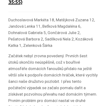
35:55)
Duchoslavová Markéta 18, Matějková Zuzana 12,
Jandová Lenka 11, Beťková Magdaléna 6,
Dohnalová Gabriela 5, Gončárová Julie 2,
Pešatová Barbora 2, Sadílková Nela 2, Kozáková
Katka 1, Zelenková Šárka
Začátek nebyl zrovna povedený. Prvních šest
útoků skončilo neúspěšně, což v bouřlivé
atmosféře domácích fanoušků přidalo na ještě
větší síle k podpoře domácích hráček, které vycítily
šanci naše družstvo pozlobit. I přes tento
počáteční výpadek se začalo pomalu dařit a
získávat pozvolnou převahu nad domácím týmem.
Prvním problém pro domácí nastal ve druhé