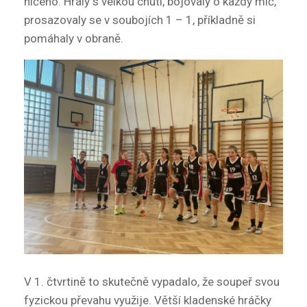
ničeho. Hrály s velkou chutí, bojovaly o každý míč,
prosazovaly se v soubojích 1 – 1, příkladně si
pomáhaly v obraně.
V 1. čtvrtině to skutečně vypadalo, že soupeř svou
fyzickou převahu využije. Větší kladenské hráčky