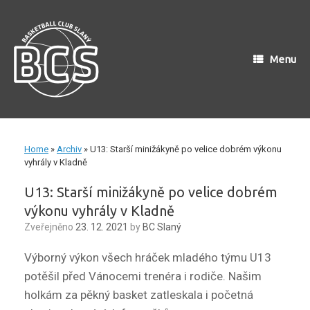
Skip
to
content
Menu
Home
»
Archiv
»
U13: Starší minižákyně po velice dobrém výkonu
vyhrály v Kladně
U13: Starší minižákyně po velice dobrém
výkonu vyhrály v Kladně
Zveřejněno
23. 12. 2021
by
BC Slaný
Výborný výkon všech hráček mladého týmu U13
potěšil před Vánocemi trenéra i rodiče. Našim
holkám za pěkný basket zatleskala i početná