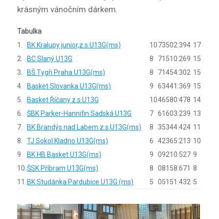
krásným vánočním dárkem.
Tabulka
1.
BK Kralupy junior,z.s.U13G(ms)
10
7
3
502:394
17
2.
BC Slaný U13G
8
7
1
510:269
15
3.
BŠ Tygři Praha U13G(ms)
8
7
1
454:302
15
4.
Basket Slovanka U13G(ms)
9
6
3
441:369
15
5.
Basket Říčany z.s.U13G
10
4
6
580:478
14
6.
ŠBK Parker-Hannifin Sadská U13G
7
6
1
603:239
13
7.
BK Brandýs nad Labem z.s.U13G(ms)
8
3
5
344:424
11
8.
TJ Sokol Kladno U13G(ms)
6
4
2
365:213
10
9.
BK HB Basket U13G(ms)
9
0
9
210:527
9
10.
ŠSK Příbram U13G(ms)
8
0
8
158:671
8
11.
BK Studánka Pardubice U13G (ms)
5
0
5
151:432
5