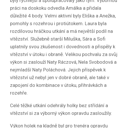
byly rychlejší a spolupracovaly jako tým. Výbornou
práci na doskoku odvedla Amálka a přidala
důležité 4 body. Velmi aktivní byly Eliška a Anežka,
pomohly s rozehrou i protiútokem. Laura byla
rozdílovou hráčkou utkání a má největší podíl na
vítězství. Služebně starší Miluška, Sára a Sofi
uplatnily svou zkušenost i dovednosti a přispěly k
vítězství v útoku i obraně. Velikou pochvalu za svůj
výkon si zaslouží Naty Ráczová, Nela Svobodová a
nejmladší Naty Poláchová. Jejich příspěvek k
vítězství už nebyl jen v dobré obraně, ale také v
zapojení do kombinace v útoku, přihrávkách a
rozehře.
Celé těžké utkání odehrály holky bez střídání a
vítězství si za výborný výkon opravdu zasloužily.
Výkon holek na kladně byl pro trenéra opravdu