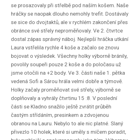
se prosazovaly při střelbě pod naším košem. Naše
hráčky se naopak dlouho nemohly trefit. Dostávaly
se sice do dvojtaktů, ale v rychlém zakončení přes
obránce své střely neproměňovaly. Ve 2. čtvrtce
dostal zápas správný náboj. Nejlepší hráčka utkání
Laura vstřelila rychle 4 koše a začalo se znovu
bojovat o výsledek. Všechny holky výborně bránily,
povolily soupeři pouze 2 koše a do poločasu už
jsme otočili na +2 body. Ve 3. části naše 1. pětka
vedená Sofi a Sárou hrála velmi dobře a týmově.
Holky začaly proměňovat své střely, výborně se
doplňovaly a vyhrály čtvrtinu 15 :8. V poslední
části se Kladno snažilo ještě zvrátit průběh
častým střídáním, presinkem a zdvojenou
obranou na Lauru. Nebylo to ale nic platné. Slaný
přivezlo 10 holek, které si uměly s míčem poradit,