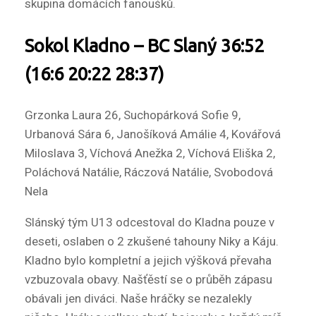
skupina domácích fanoušků.
Sokol Kladno – BC Slaný 36:52
(16:6 20:22 28:37)
Grzonka Laura 26, Suchopárková Sofie 9,
Urbanová Sára 6, Janošíková Amálie 4, Kovářová
Miloslava 3, Víchová Anežka 2, Víchová Eliška 2,
Poláchová Natálie, Ráczová Natálie, Svobodová
Nela
Slánský tým U13 odcestoval do Kladna pouze v
deseti, oslaben o 2 zkušené tahouny Niky a Káju.
Kladno bylo kompletní a jejich výšková převaha
vzbuzovala obavy. Našťěstí se o průběh zápasu
obávali jen diváci. Naše hráčky se nezalekly