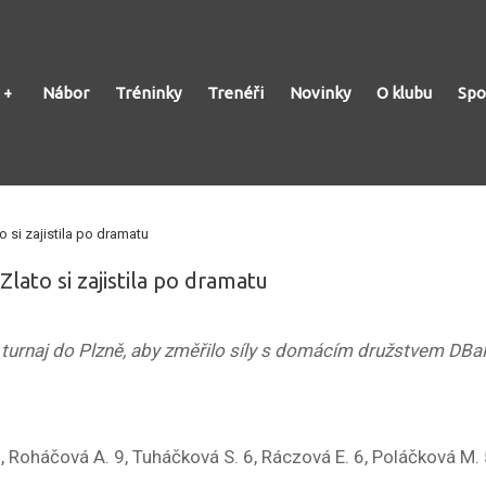
Nábor
Tréninky
Trenéři
Novinky
O klubu
Spo
o si zajistila po dramatu
Zlato si zajistila po dramatu
a turnaj do Plzně, aby změřilo síly s domácím družstvem D
Roháčová A. 9, Tuháčková S. 6, Ráczová E. 6, Poláčková M. 5,