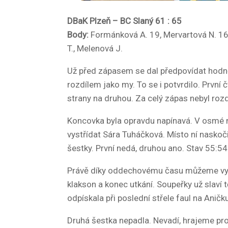
DBaK Plzeň – BC Slaný 61 : 65
Body:
Formánková A. 19, Mervartová N. 16, 
T., Melenová J.
Už před zápasem se dal předpovídat hodně
rozdílem jako my. To se i potvrdilo. První 
strany na druhou. Za celý zápas nebyl rozd
Koncovka byla opravdu napínavá. V osmé 
vystřídat Sára Tuháčková. Místo ní naskoči
šestky. První nedá, druhou ano. Stav 55:
Právě díky oddechovému času můžeme vyha
klakson a konec utkání. Soupeřky už slaví 
odpískala při poslední střele faul na Anič
Druhá šestka nepadla. Nevadí, hrajeme pr