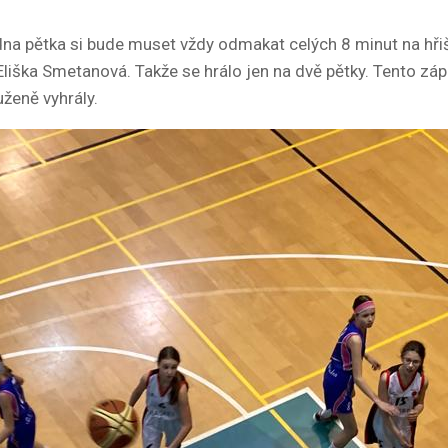
jedna pětka si bude muset vždy odmakat celých 8 minut na hřiš
iška Smetanová. Takže se hrálo jen na dvě pětky. Tento záp
uženě vyhrály.