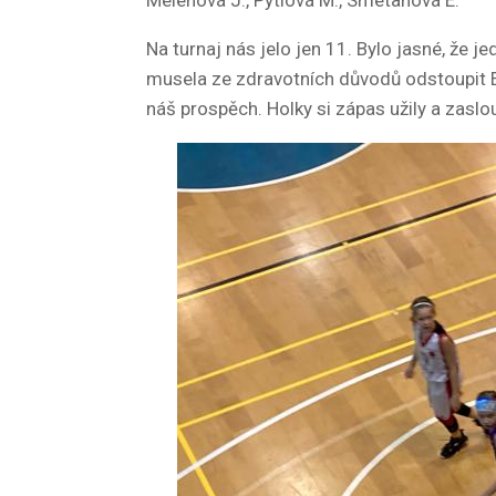
Melenová J., Pytlová M., Smetanová E.
Na turnaj nás jelo jen 11. Bylo jasné, že 
musela ze zdravotních důvodů odstoupit El
náš prospěch. Holky si zápas užily a zaslo