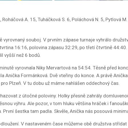
Roháčová A. 15, Tuháčková S. 6, Poláchová N. 5, Pytlová M. 
 vyrovnaný souboj. V prvním zápase turnaje vyhrálo družst
čtvrtina 16:16, polovina zápasu 32:29, po třetí čtvrtině 44:40
íl vyšší než 6 bodů.
minutě vyrovnala Niky Mervartová na 54:54. Těsně před kon
la Anička Formánková. Dvě vteřiny do konce. A právě Anička 
54 pro Plzeň. V tu dobu už máme nahlášen oddechový čas.
zovat z útočné poloviny. Holky přesně zahrály domluvenou 
těsnou výhru. Ale pozor, v tom hluku většina hráček i fanoušk
ku. První šestka tam padla. Skvěle, Anička nás posouvá minim
odloužení. V nastaveném čase můžeme obě družstva střídat 